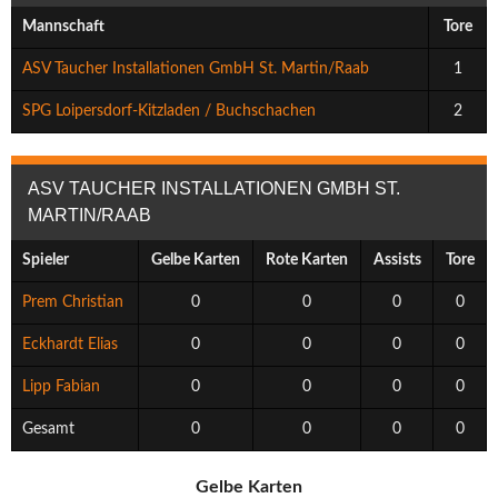
Mannschaft
Tore
ASV Taucher Installationen GmbH St. Martin/Raab
1
SPG Loipersdorf-Kitzladen / Buchschachen
2
ASV TAUCHER INSTALLATIONEN GMBH ST.
MARTIN/RAAB
Spieler
Gelbe Karten
Rote Karten
Assists
Tore
Prem Christian
0
0
0
0
Eckhardt Elias
0
0
0
0
Lipp Fabian
0
0
0
0
Gesamt
0
0
0
0
Gelbe Karten