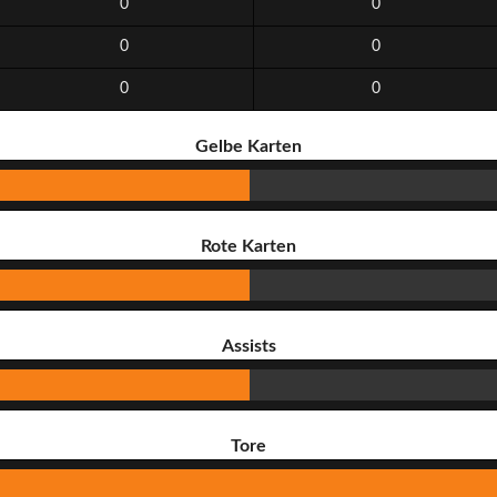
0
0
0
0
0
0
Gelbe Karten
Rote Karten
Assists
Tore