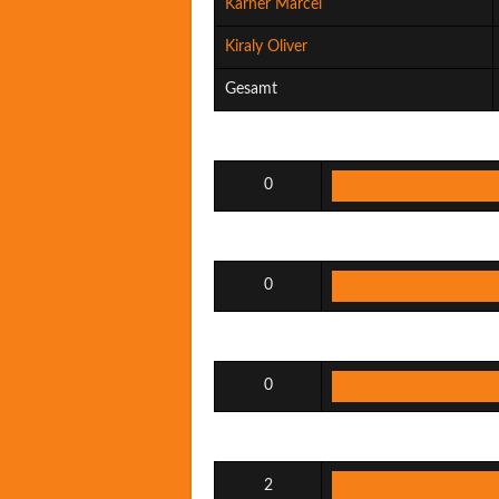
Karner Marcel
Kiraly Oliver
Gesamt
0
0
0
2