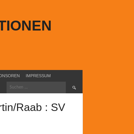
TIONEN
ONSOREN
IMPRESSUM
Suchen
nach:
tin/Raab : SV