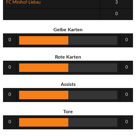
FC Minihof-Liebau
3
0
Gelbe Karten
0
0
Rote Karten
0
0
Assists
0
0
Tore
0
0