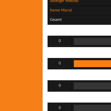
Absenger Matthias
Karner Marcel
Gesamt
0
0
0
0