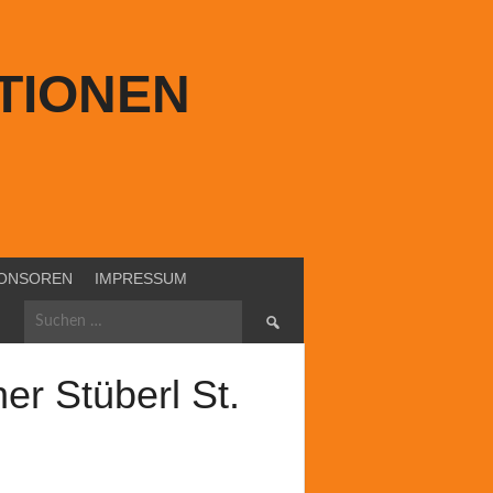
TIONEN
ONSOREN
IMPRESSUM
Suchen
nach:
r Stüberl St.