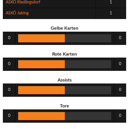
ASKÖ Riedlingsdorf
1
ASKÖ Jabing
1
Gelbe Karten
0
0
Rote Karten
0
0
Assists
0
0
Tore
0
0