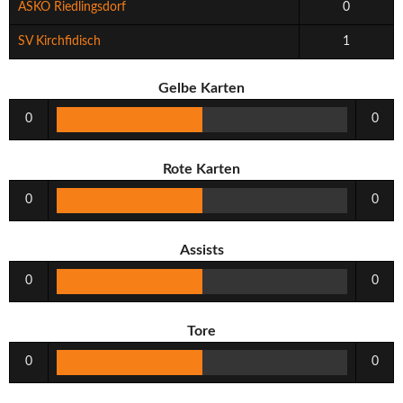
ASKÖ Riedlingsdorf
0
SV Kirchfidisch
1
Gelbe Karten
0
0
Rote Karten
0
0
Assists
0
0
Tore
0
0