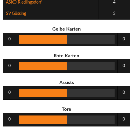
ASKÖ Riedlingsdorf
4
SV Güssing
3
Gelbe Karten
0
0
Rote Karten
0
0
Assists
0
0
Tore
0
0