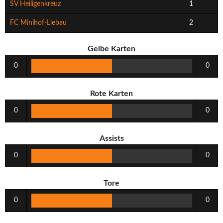
SV Heiligenkreuz
1
FC Minihof-Liebau
2
Gelbe Karten
0
0
Rote Karten
0
0
Assists
0
0
Tore
0
0