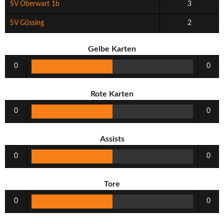
SV Oberwart 1b
3
SV Güssing
2
Gelbe Karten
0
0
Rote Karten
0
0
Assists
0
0
Tore
0
0