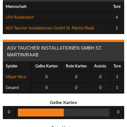
Mannschaft
Tore
USV Rudersdorf
4
ASV Taucher Installationen GmbH St. Martin/Raab
1
ASV TAUCHER INSTALLATIONEN GMBH ST.
MARTIN/RAAB
Spieler
Gelbe Karten
Rote Karten
Assists
Tore
Mayer Nico
0
0
0
1
Gesamt
0
0
0
1
Gelbe Karten
0
0