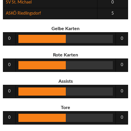
SV St. Michael
0
ASKÖ Riedlingsdorf
5
Gelbe Karten
0
0
Rote Karten
0
0
Assists
0
0
Tore
0
0