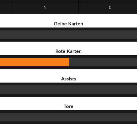
1
0
Gelbe Karten
Rote Karten
Assists
Tore