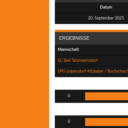
Datum
20. September 2025
ERGEBNISSE
Mannschaft
SC Bad Tatzmannsdorf
SPG Loipersdorf-Kitzladen / Buchschac
0
0