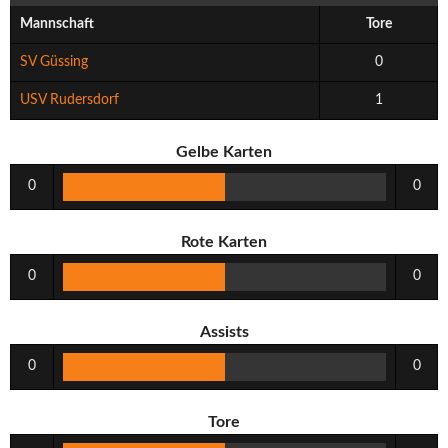
Mannschaft
Tore
SV Güssing
0
USV Rudersdorf
1
Gelbe Karten
0
0
Rote Karten
0
0
Assists
0
0
Tore