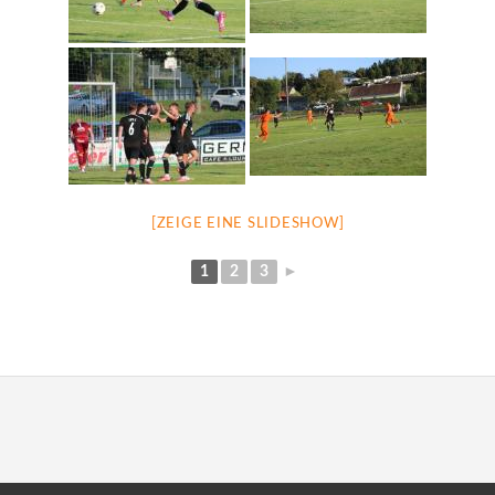
[ZEIGE EINE SLIDESHOW]
1
2
3
►