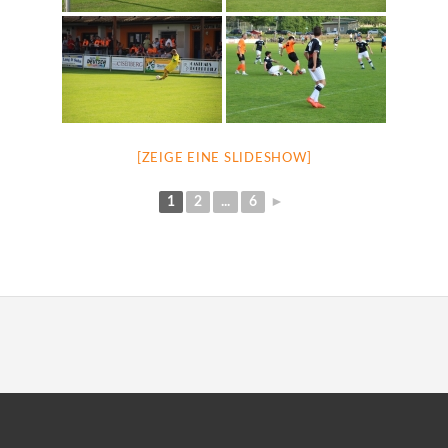
[ZEIGE EINE SLIDESHOW]
1
2
...
6
►