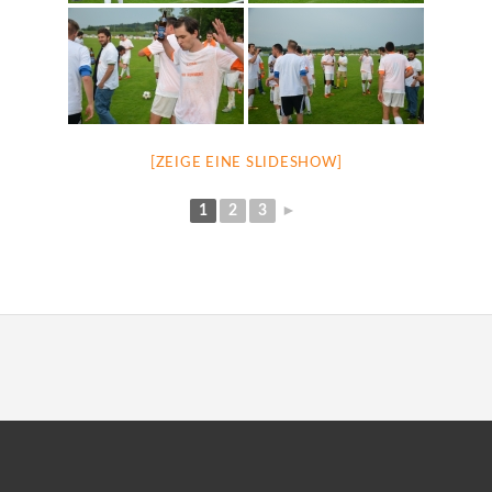
[ZEIGE EINE SLIDESHOW]
1
2
3
►