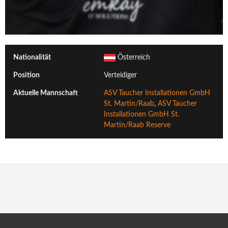
Nationalität
Österreich
Position
Verteidiger
Aktuelle Mannschaft
ASV Taucher Installationen GmbH
St. Martin/Raab
,
ASV Taucher
Installationen GmbH St.
Martin/Raab Reserve