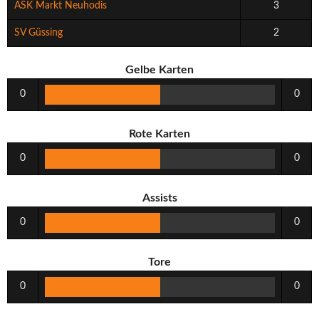
ASK Markt Neuhodis
3
SV Güssing
2
Gelbe Karten
0
0
Rote Karten
0
0
Assists
0
0
Tore
0
0