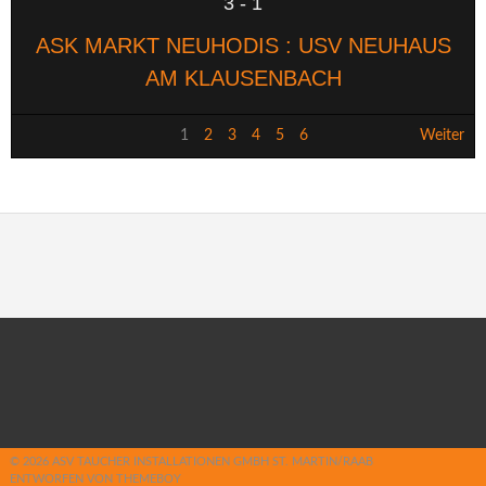
3
-
1
ASK MARKT NEUHODIS : USV NEUHAUS
AM KLAUSENBACH
1
2
3
4
5
6
Weiter
© 2026 ASV TAUCHER INSTALLATIONEN GMBH ST. MARTIN/RAAB
ENTWORFEN VON THEMEBOY