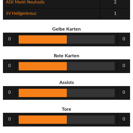
ASK Markt Neuhodis
2
SV Heiligenkreuz
1
Gelbe Karten
0
0
Rote Karten
0
0
Assists
0
0
Tore
0
0