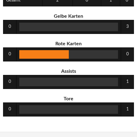
Gesamt
2
0
1
0
Gelbe Karten
0
3
Rote Karten
0
0
Assists
0
1
Tore
0
1