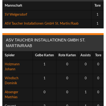
Mannschaft
Tore
SV Welgersdorf
1
ASV Taucher Installationen GmbH St. Martin/Raab
1
ASV TAUCHER INSTALLATIONEN GMBH ST.
MARTIN/RAAB
Spieler
Gelbe Karten
Rote Karten
Assists
Tore
Holzmann
1
0
0
0
Johann
Windisch
1
0
0
0
Dominik
Absenger
0
0
1
0
Matthias