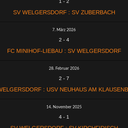
1
-
2
SV WELGERSDORF : SV ZUBERBACH
7. März 2026
2
-
4
FC MINIHOF-LIEBAU : SV WELGERSDORF
28. Februar 2026
2
-
7
WELGERSDORF : USV NEUHAUS AM KLAUSEN
14. November 2025
4
-
1
SV WELGERSDORF : SV KIRCHFIDISCH