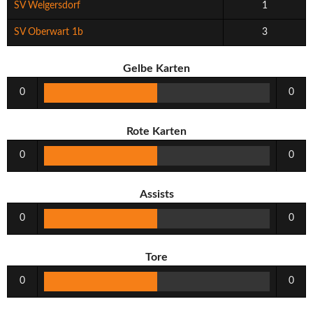
SV Welgersdorf
1
SV Oberwart 1b
3
Gelbe Karten
0
0
Rote Karten
0
0
Assists
0
0
Tore
0
0