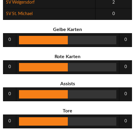
SV Welgersdorf
2
SV St. Michael
0
Gelbe Karten
0
0
Rote Karten
0
0
Assists
0
0
Tore
0
0